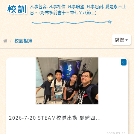
凡事包容, 凡事相信, 凡事盼望, 凡事忍耐, 愛是永不止
息。 (哥林多前書十三章七至八節上)
篩選
校園相簿
6
2026-7-20 STEAM校隊出動 馳騁四...
2026-07-22