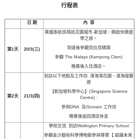
行程
表
日 期
內
容
乘國泰航班飛抵花園城市-新加坡，開啟快樂遊
學之旅。
到達後參觀克拉克碼頭
第
1天
20/3(
三
)
參觀 The Malays (Kampong Clam)
晚餐後入住酒店。
到訪以下地點及工作坊: 濱海灣花園、濱海瑅霸
道
【新加坡科學中心】(Singapore Science
第
2天
21/3(
四
)
Centre) :
參與DNA 及iScream 工作坊
晚餐後返回酒店休息
學校交流: 到訪Wellington Primary School
參觀金沙藝術科學博物館參與導賞【 超躍未來: