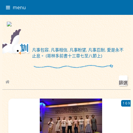
menu
凡事包容, 凡事相信, 凡事盼望, 凡事忍耐, 愛是永不
止息。 (哥林多前書十三章七至八節上)
篩選
校園相簿
169