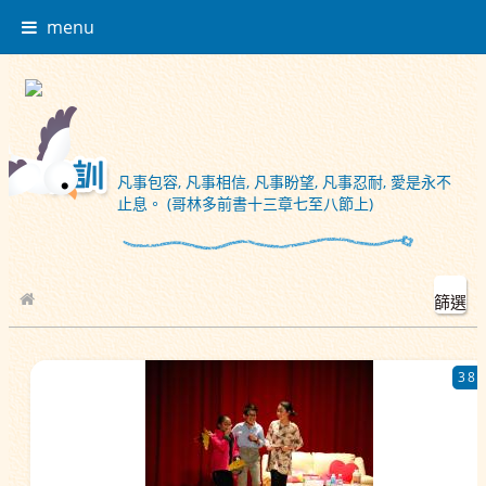
menu
凡事包容, 凡事相信, 凡事盼望, 凡事忍耐, 愛是永不
止息。 (哥林多前書十三章七至八節上)
篩選
校園相簿
38