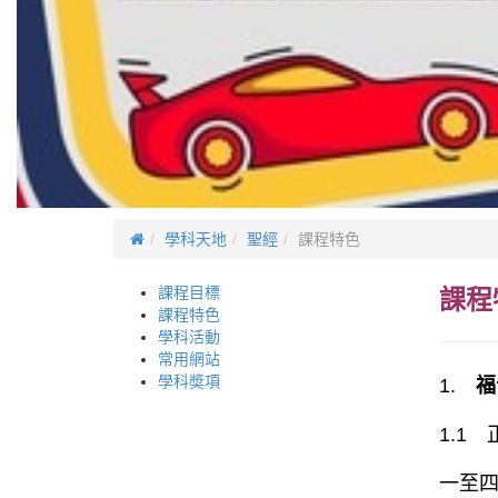
學科天地
聖經
課程特色
課程目標
課程
課程特色
學科活動
常用網站
學科奬項
1.
福
1.1
一至