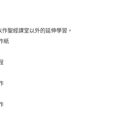
以作聖經課堂以外的延伸學習。
作紙
程
作
作