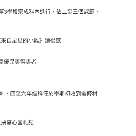
第3學段宗成科內進行，佔二至三個課節，
《來自星星的小雞》讀後感
賽優異奬得奬者
試讀計劃，四至六年級科任於學期初收到靈修材
。
及撰寫心靈札記