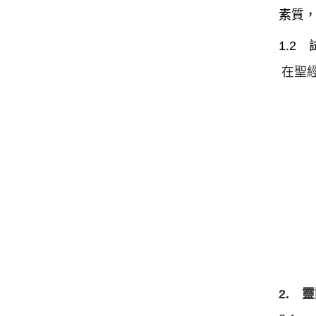
素質
1.2
在聖
2. 