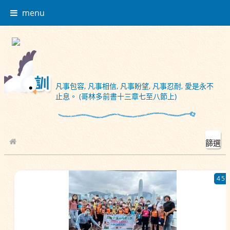
menu
凡事包容, 凡事相信, 凡事盼望, 凡事忍耐, 愛是永不
止息。 (哥林多前書十三章七至八節上)
篩選
校園相簿
45