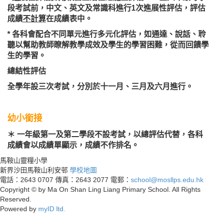
段考試前，中文、英文及常識科進行1次進展性評估，評估
成績
不計算
在成績表中。
* 各科會配合不同單元進行多元化評估，如通達、說話、聆
聽以幫助教師瞭解教學成效及學生的學習困難，從而回饋學
生的學習。
總結性評估
全學年設三次考試，分別於十一月、三月及六月進行。
幼小銜接
＊ 一年級第一及第二學段不設考試，以總評估代替，各科
成績會以成績單顯示，成績不作排名。
馬鞍山靈糧小學
新界沙田馬鞍山利安邨
學校地圖
電話：2643 0707
傳真：2643 2077
電郵：
school@mosllps.edu.hk
Copyright © by Ma On Shan Ling Liang Primary School. All Rights
Reserved.
Powered by
myID ltd.