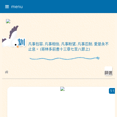
menu
凡事包容, 凡事相信, 凡事盼望, 凡事忍耐, 愛是永不
止息。 (哥林多前書十三章七至八節上)
篩選
校園相簿
51