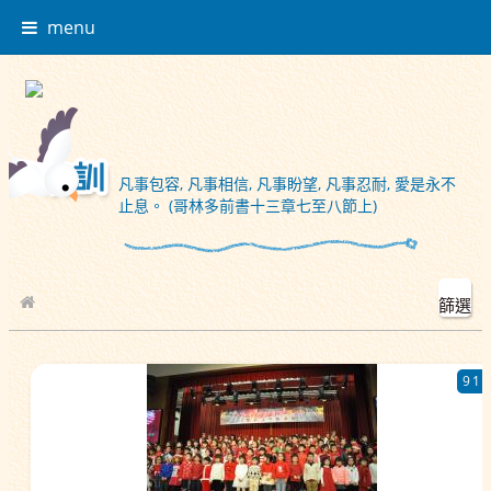
menu
凡事包容, 凡事相信, 凡事盼望, 凡事忍耐, 愛是永不
止息。 (哥林多前書十三章七至八節上)
篩選
校園相簿
91