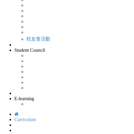
校友會活動
Student Council
E-learning
Curriculum