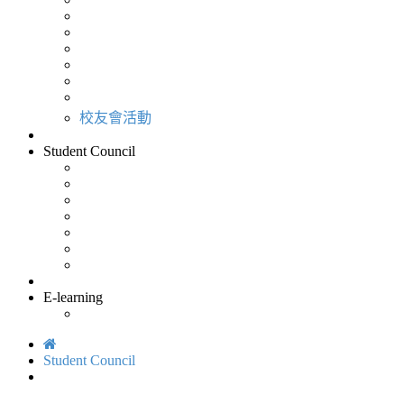
校友會活動
Student Council
E-learning
Student Council