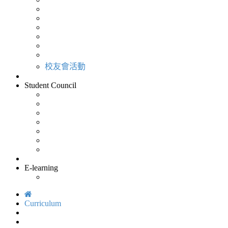
校友會活動
Student Council
E-learning
Curriculum