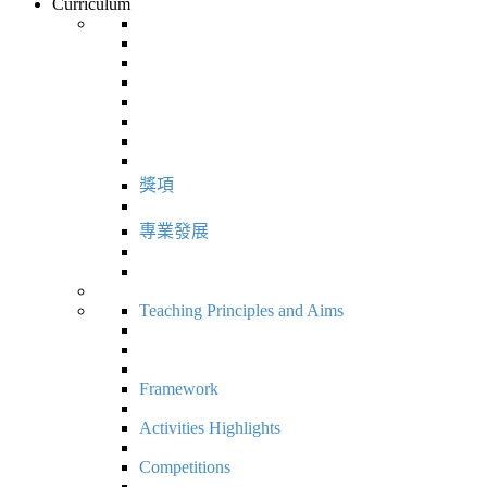
Curriculum
獎項
專業發展
Teaching Principles and Aims
Framework
Activities Highlights
Competitions