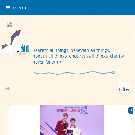
menu
Beareth all things, believeth all things,
hopeth all things, endureth all things, charity
never faileth。
Filter
School Album
3