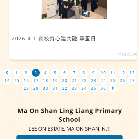
2026-4-1 家校齊心建共融 尋蛋日...
2026-04-25
1
2
3
4
5
6
7
8
9
10
11
12
13
14
15
16
17
18
19
20
21
22
23
24
25
26
27
28
29
30
31
32
33
34
35
36
Ma On Shan Ling Liang Primary
School
LEE ON ESTATE, MA ON SHAN, N.T.