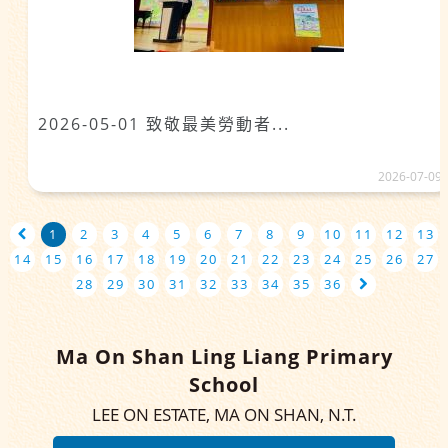
2026-05-01 致敬最美勞動者...
2026-07-09
1
2
3
4
5
6
7
8
9
10
11
12
13
14
15
16
17
18
19
20
21
22
23
24
25
26
27
28
29
30
31
32
33
34
35
36
Ma On Shan Ling Liang Primary
School
LEE ON ESTATE, MA ON SHAN, N.T.