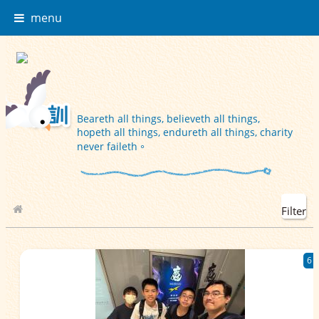
menu
Beareth all things, believeth all things,
hopeth all things, endureth all things, charity
never faileth。
Filter
School Album
6