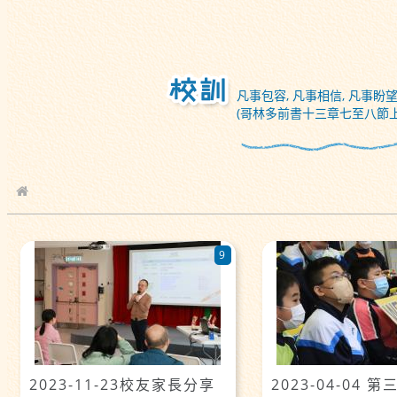
凡事包容, 凡事相信, 凡事盼望
(哥林多前書十三章七至八節上
校園相簿
9
2023-11-23校友家長分享
2023-04-04 