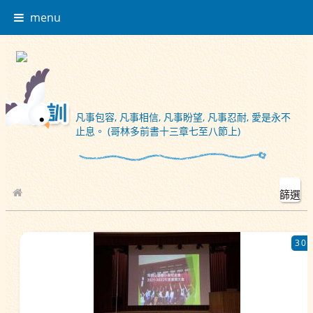
menu
凡事包容, 凡事相信, 凡事盼望, 凡事忍耐, 愛是永不
止息。 (哥林多前書十三章七至八節上)
篩選
校園相簿
30