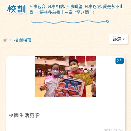
凡事包容, 凡事相信, 凡事盼望, 凡事忍耐, 愛是永不止
息。 (哥林多前書十三章七至八節上)
篩選
校園相簿
23
校園生活剪影
2021-03-04