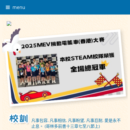
menu
凡事包容, 凡事相信, 凡事盼望, 凡事忍耐, 愛是永不
止息。 (哥林多前書十三章七至八節上)