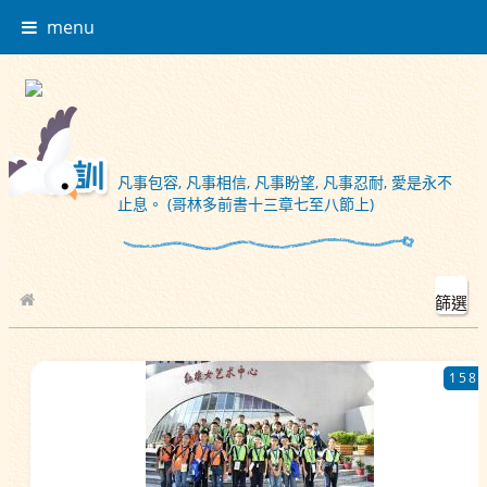
menu
凡事包容, 凡事相信, 凡事盼望, 凡事忍耐, 愛是永不
止息。 (哥林多前書十三章七至八節上)
篩選
校園相簿
158