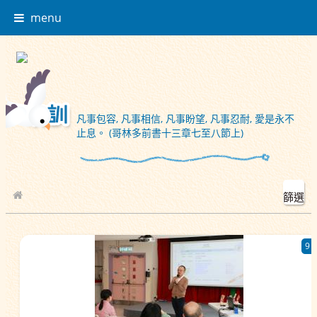
menu
凡事包容, 凡事相信, 凡事盼望, 凡事忍耐, 愛是永不
止息。 (哥林多前書十三章七至八節上)
篩選
校園相簿
9