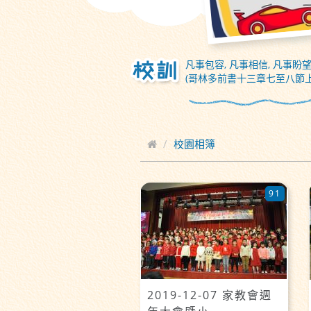
凡事包容, 凡事相信, 凡事盼望
(哥林多前書十三章七至八節上
校園相簿
91
2019-12-07 家教會週