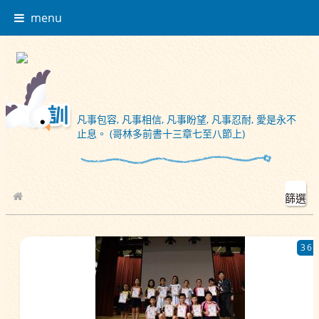
menu
凡事包容, 凡事相信, 凡事盼望, 凡事忍耐, 愛是永不
止息。 (哥林多前書十三章七至八節上)
篩選
校園相簿
36