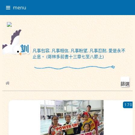
menu
凡事包容, 凡事相信, 凡事盼望, 凡事忍耐, 愛是永不
止息。 (哥林多前書十三章七至八節上)
篩選
校園相簿
170