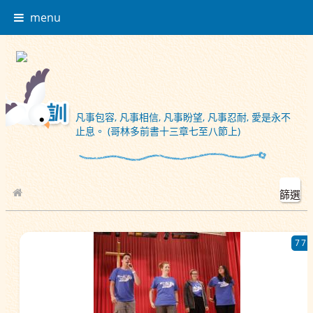
menu
凡事包容, 凡事相信, 凡事盼望, 凡事忍耐, 愛是永不
止息。 (哥林多前書十三章七至八節上)
篩選
校園相簿
77