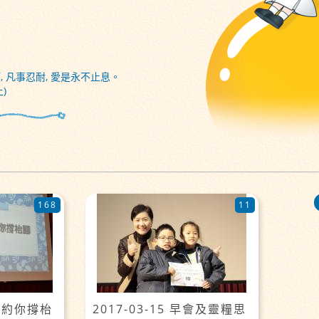
, 凡事忍耐, 愛是永不止息。
)
168
11
校長約你撐枱
2017-03-15 早會及靈糧思