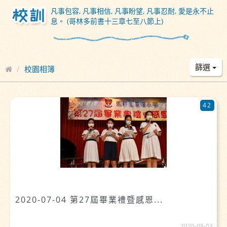
凡事包容, 凡事相信, 凡事盼望, 凡事忍耐, 愛是永不止
息。 (哥林多前書十三章七至八節上)
篩選
校園相簿
42
2020-07-04 第27屆畢業禮暨感恩...
2020-08-03