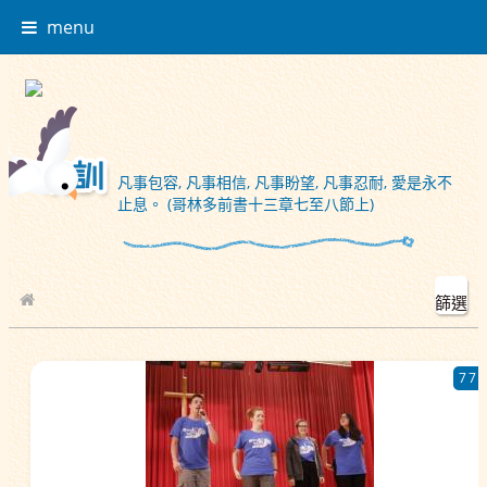
menu
凡事包容, 凡事相信, 凡事盼望, 凡事忍耐, 愛是永不
止息。 (哥林多前書十三章七至八節上)
篩選
校園相簿
77