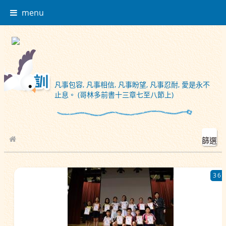
menu
凡事包容, 凡事相信, 凡事盼望, 凡事忍耐, 愛是永不
止息。 (哥林多前書十三章七至八節上)
篩選
校園相簿
36