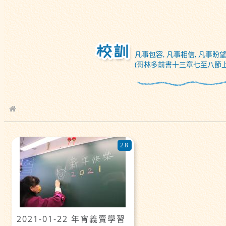
凡事包容, 凡事相信, 凡事盼望
(哥林多前書十三章七至八節上
校園相簿
28
2021-01-22 年宵義賣學習