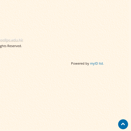
sllps.edu.hk
ghts Reserved.
Powered by
myID ltd.