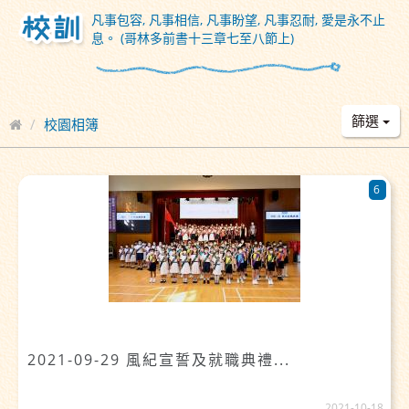
凡事包容, 凡事相信, 凡事盼望, 凡事忍耐, 愛是永不止
息。 (哥林多前書十三章七至八節上)
篩選
校園相簿
6
2021-09-29 風紀宣誓及就職典禮...
2021-10-18