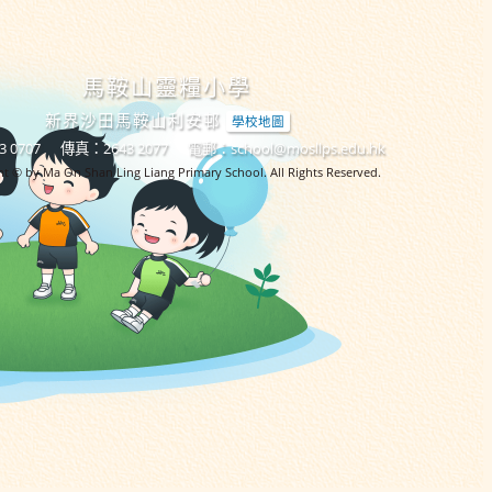
馬鞍山靈糧小學
新界沙田馬鞍山利安邨
學校地圖
 0707
傳真：2643 2077
電郵：
school@mosllps.edu.hk
t © by Ma On Shan Ling Liang Primary School. All Rights Reserved.