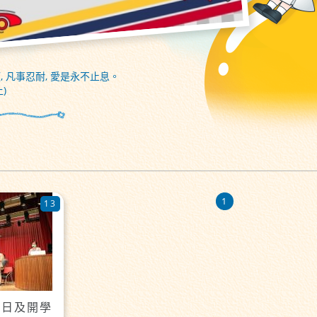
, 凡事忍耐, 愛是永不止息。
)
1
13
開學日及開學