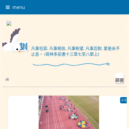
menu
凡事包容, 凡事相信, 凡事盼望, 凡事忍耐, 愛是永不
止息。 (哥林多前書十三章七至八節上)
篩選
校園相簿
69