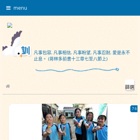
menu
凡事包容, 凡事相信, 凡事盼望, 凡事忍耐, 愛是永不
止息。 (哥林多前書十三章七至八節上)
篩選
校園相簿
76