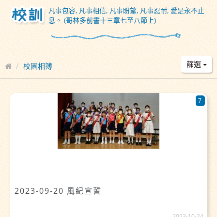
凡事包容, 凡事相信, 凡事盼望, 凡事忍耐, 愛是永不止
息。 (哥林多前書十三章七至八節上)
篩選
校園相簿
7
2023-09-20 風紀宣誓
2023-10-24