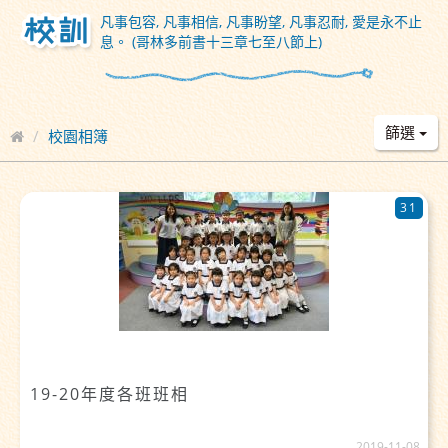
凡事包容, 凡事相信, 凡事盼望, 凡事忍耐, 愛是永不止
息。 (哥林多前書十三章七至八節上)
篩選
校園相簿
31
19-20年度各班班相
2019-11-08