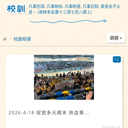
凡事包容, 凡事相信, 凡事盼望, 凡事忍耐, 愛是永不止
息。 (哥林多前書十三章七至八節上)
篩選
校園相簿
12
2026-4-18 綻放多元週末 熱血單...
2026-04-25