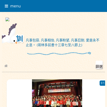
menu
凡事包容, 凡事相信, 凡事盼望, 凡事忍耐, 愛是永不
止息。 (哥林多前書十三章七至八節上)
篩選
校園相簿
91