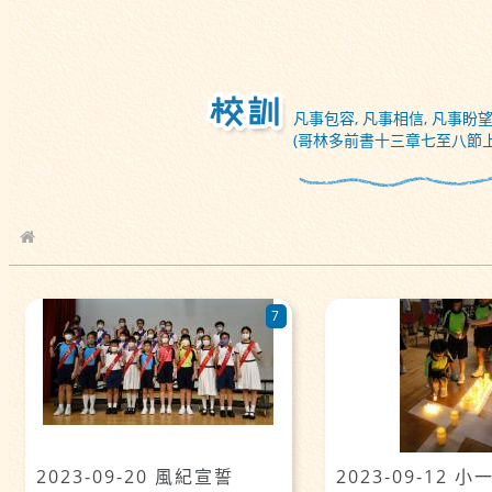
凡事包容, 凡事相信, 凡事盼望
(哥林多前書十三章七至八節上
校園相簿
7
2023-09-20 風紀宣誓
2023-09-12 