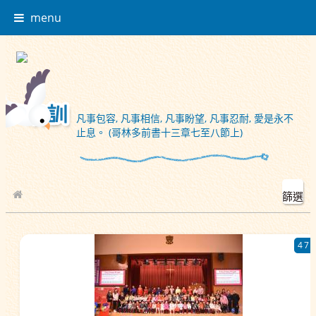
menu
凡事包容, 凡事相信, 凡事盼望, 凡事忍耐, 愛是永不
止息。 (哥林多前書十三章七至八節上)
篩選
校園相簿
47