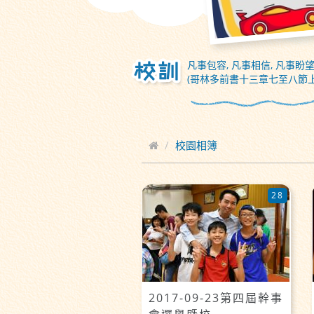
凡事包容, 凡事相信, 凡事盼望
(哥林多前書十三章七至八節上
校園相簿
28
2017-09-23第四屆幹事