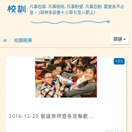
凡事包容, 凡事相信, 凡事盼望, 凡事忍耐, 愛是永不止
息。 (哥林多前書十三章七至八節上)
篩選
校園相簿
165
2016-12-20 聖誕崇拜暨各班聯歡...
2016-12-29