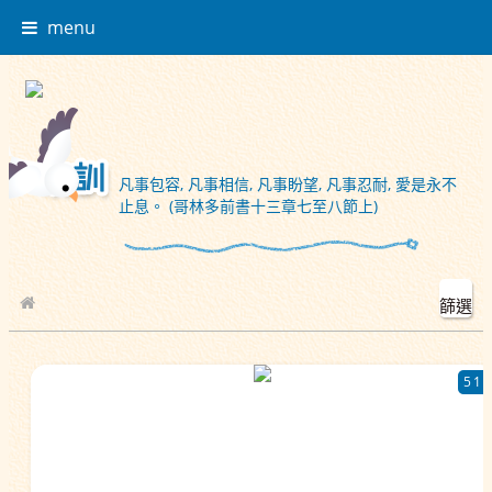
menu
凡事包容, 凡事相信, 凡事盼望, 凡事忍耐, 愛是永不
止息。 (哥林多前書十三章七至八節上)
篩選
校園相簿
51