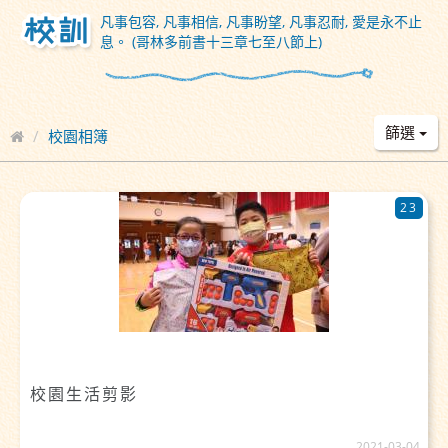
凡事包容, 凡事相信, 凡事盼望, 凡事忍耐, 愛是永不止
息。 (哥林多前書十三章七至八節上)
篩選
校園相簿
23
校園生活剪影
2021-03-04