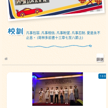
凡事包容, 凡事相信, 凡事盼望, 凡事忍耐, 愛是永不
止息。 (哥林多前書十三章七至八節上)
篩選
校園相簿
169