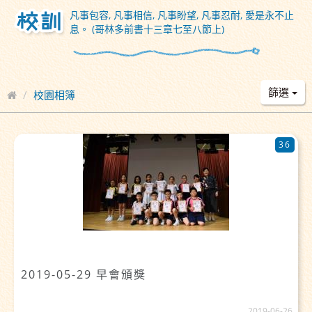
凡事包容, 凡事相信, 凡事盼望, 凡事忍耐, 愛是永不止
息。 (哥林多前書十三章七至八節上)
篩選
校園相簿
36
2019-05-29 早會頒獎
2019-06-26