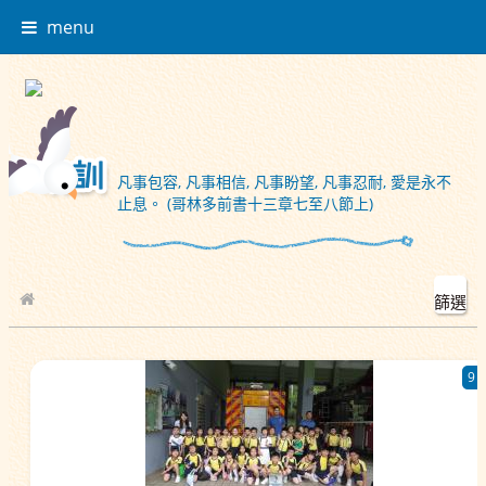
menu
凡事包容, 凡事相信, 凡事盼望, 凡事忍耐, 愛是永不
止息。 (哥林多前書十三章七至八節上)
篩選
校園相簿
9