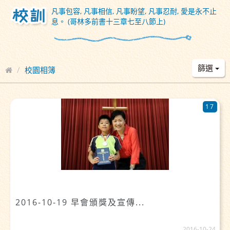
凡事包容, 凡事相信, 凡事盼望, 凡事忍耐, 愛是永不止
息。 (哥林多前書十三章七至八節上)
篩選
校園相簿
17
2016-10-19 早會頒獎及宣傳...
2016-10-24