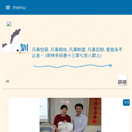
menu
凡事包容, 凡事相信, 凡事盼望, 凡事忍耐, 愛是永不
止息。 (哥林多前書十三章七至八節上)
篩選
校園相簿
99