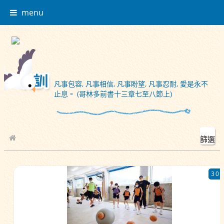
menu
凡事包容, 凡事相信, 凡事盼望, 凡事忍耐, 愛是永不
止息。 (哥林多前書十三章七至八節上)
篩選
校園相簿
30